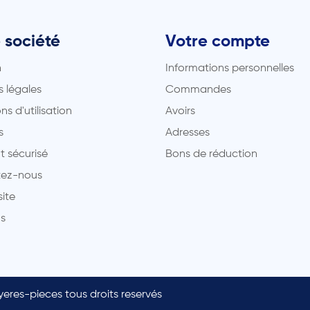
 société
Votre compte
n
Informations personnelles
 légales
Commandes
ns d'utilisation
Avoirs
s
Adresses
t sécurisé
Bons de réduction
ez-nous
site
s
eres-pieces tous droits reservés