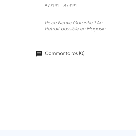
8731.91 - 873191
Piece Neuve Garantie 1 An
Retrait possible en Magasin
chat
Commentaires (0)