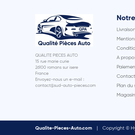
Notre
Livraiso
Mentions
Conditio
QUALITE PIECES AUTO
A propo
15 rue marie curie
Paiemen
26100 romans sur isere
France
Contact
Envoyez-nous un e-mail :
contact@sud-auto-pieces.com
Plan du 
Magasin
Qualite-Pieces-Auto.com
|
Copyright © Hy