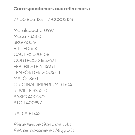
Correspondances aux references :
77 00 805 123 - 7700805123
Metalcaucho 0997
Meca 733810
3RG 40644
BIRTH 5618
CAUTEX 020408
CORTECO 21652471
FEBI BILSTEIN 14951
LEMFÖRDER 20374 01
MALÒ 18671
ORIGINAL IMPERIUM 31504
RUVILLE 325510
SASIC 4001375
STC T400997
RADIA F1545
Piece Neuve Garantie 1 An
Retrait possible en Magasin