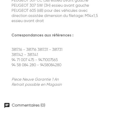
PEUGEOT 307 CC (3B) essieu avant gauche
PEUGEOT 307 SW (3H) essieu avant gauche
PEUGEOT 605 (6B) pour des véhicules avec
direction assistée dimension du filetage: M14x1,5
essieu avant droit
Correspondances aux références :
3817.16 - 381716 3817.31 - 381731
3817.42 - 3817.41
94 71 007 475 - 9471007565
94 58 084 280 - 9458084280
Piece Neuve Garantie 1 An
Retrait possible en Magasin
chat
Commentaires (0)