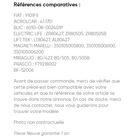
Références comparatives :
FIAT : 9101F9
ACROLCAR : 41.1751
BLIC : 6010-08-002401P
ELECTRIC LIFE : ZR80427, ZR80505, ZR80505B
LIFT TEK : LT80427, AL80427
MAGNETI MARELLI : 350105005800, 350105006100,
350105006200
MIRAGLIO : 80/427, 80/505, 80/505B
PRASCO : FT9218002
BF-52006
Avant de passer commande, merci de vérifier que
cette pièce est bien compatible avec votre
véhicules et que la référence de votre article se
trouve dans notre annonce. En cas de doute, merci
de nous contacter, nous vous guiderons pour
trouver votre modèle
Photo non contractuelle
Piece Neuve garantie 1 an