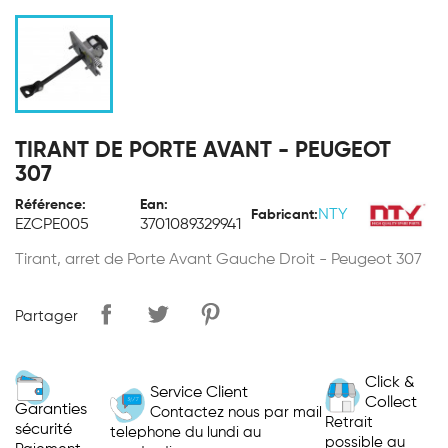
TIRANT DE PORTE AVANT - PEUGEOT
307
Référence:
Ean:
NTY
Fabricant:
EZCPE005
3701089329941
Tirant, arret de Porte Avant Gauche Droit - Peugeot 307
Partager
Click &
Service Client
Collect
Garanties
Contactez nous par mail
Retrait
sécurité
telephone du lundi au
possible au