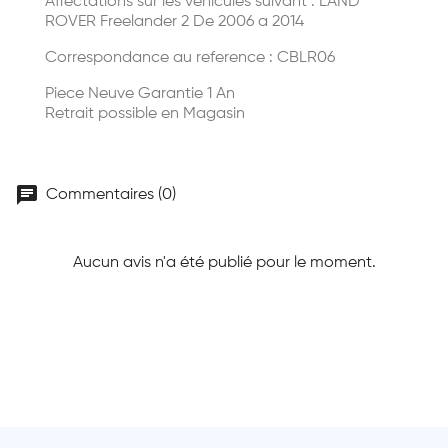
Affectations sur les véhicules suivant : LAND
ROVER Freelander 2 De 2006 a 2014
Correspondance au reference : CBLR06
Piece Neuve Garantie 1 An
Retrait possible en Magasin
chat
Commentaires (0)
Aucun avis n'a été publié pour le moment.