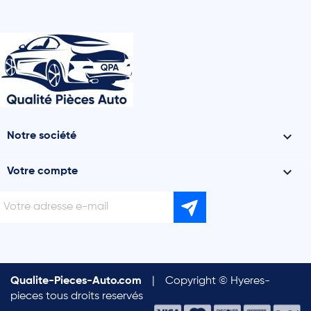

Notre société

Votre compte
Qualite-Pieces-Auto.com
|
Copyright © Hyeres-
pieces tous droits reservés