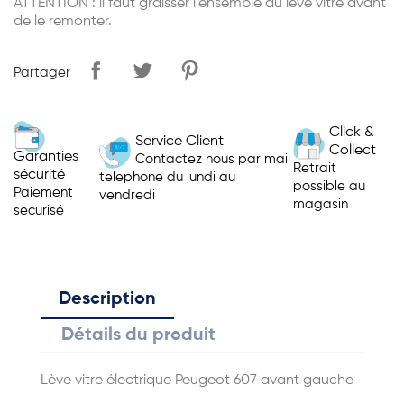
ATTENTION : il faut graisser l'ensemble du léve vitre avant
de le remonter.
Partager
Click &
Service Client
Collect
Garanties
Contactez nous par mail
Retrait
sécurité
telephone du lundi au
possible au
Paiement
vendredi
magasin
securisé
Description
Détails du produit
Lève vitre électrique Peugeot 607 avant gauche