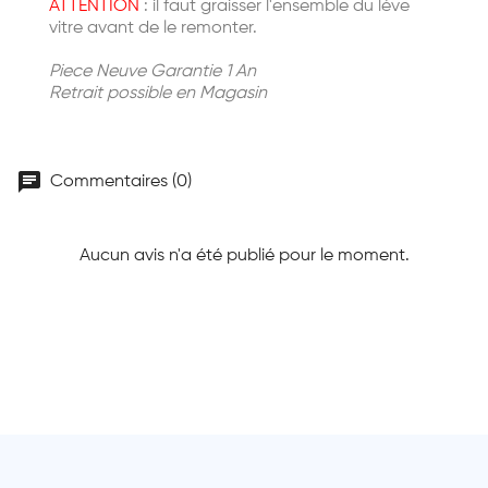
ATTENTION
: il faut graisser l'ensemble du léve
vitre avant de le remonter.
Piece Neuve Garantie 1 An
Retrait possible en Magasin
chat
Commentaires (0)
Aucun avis n'a été publié pour le moment.