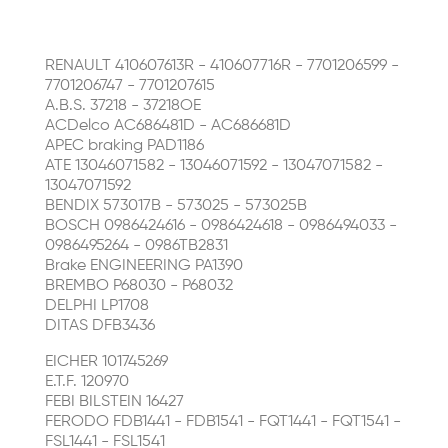
RENAULT 410607613R - 410607716R - 7701206599 -
7701206747 - 7701207615
A.B.S. 37218 - 37218OE
ACDelco AC686481D - AC686681D
APEC braking PAD1186
ATE 13046071582 - 13046071592 - 13047071582 -
13047071592
BENDIX 573017B - 573025 - 573025B
BOSCH 0986424616 - 0986424618 - 0986494033 -
0986495264 - 0986TB2831
Brake ENGINEERING PA1390
BREMBO P68030 - P68032
DELPHI LP1708
DITAS DFB3436
EICHER 101745269
E.T.F. 120970
FEBI BILSTEIN 16427
FERODO FDB1441 - FDB1541 - FQT1441 - FQT1541 -
FSL1441 - FSL1541