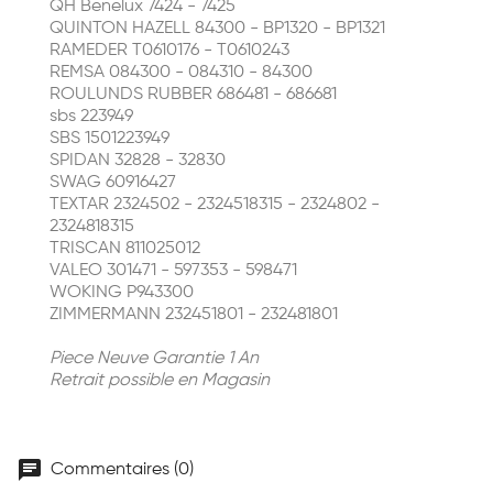
QH Benelux 7424 - 7425
QUINTON HAZELL 84300 - BP1320 - BP1321
RAMEDER T0610176 - T0610243
REMSA 084300 - 084310 - 84300
ROULUNDS RUBBER 686481 - 686681
sbs 223949
SBS 1501223949
SPIDAN 32828 - 32830
SWAG 60916427
TEXTAR 2324502 - 2324518315 - 2324802 -
2324818315
TRISCAN 811025012
VALEO 301471 - 597353 - 598471
WOKING P943300
ZIMMERMANN 232451801 - 232481801
Piece Neuve Garantie 1 An
Retrait possible en Magasin
chat
Commentaires (0)