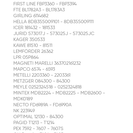
FIRST LINE FBP3360 - FBP3394
FTE BL1782A3 - BL1783A3
GIRLING 6114682
HELLA 8DB355009101 - 8DB355009111
ICER 181432 - 181533
JURID 573017J - 573025J - 573025JC
KAGER 350533
KAWE 81510 - 81511
LEMFÖRDER 26362
LPR 05P864
MAGNETI MARELLI 363702161232
MAPCO 6574 - 6593
METELLI 2203360 - 2203361
METZGER 084300 - 84300
MEYLE 0252324518 - 0252324818
MINTEX MDB2224 - MDB2225 - MDB2600 -
MDK0189
NECTO FD6989A - FD6990A
NK 223949
OPTIMAL 12130 - 84300
PAGID T1213 - T1214
PEX 7592 - 7607 - 7607S