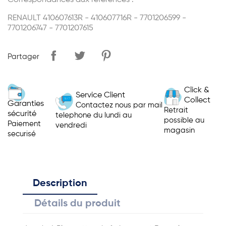
Correspondances aux références :
RENAULT 410607613R - 410607716R - 7701206599 -
7701206747 - 7701207615
Partager
Click &
Service Client
Collect
Garanties
Contactez nous par mail
Retrait
sécurité
telephone du lundi au
possible au
Paiement
vendredi
magasin
securisé
Description
Détails du produit