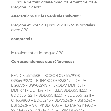
1 Disque de frein arriere avec roulement de roue
Megane 1 Scenic 1
Affectations sur les véhicules suivant :
Megane et Scenic 1 jusqu'a 2003 tous modeles
avec ABS
comprend :
le roulement et la bague ABS
Correspondances aux références :
BENDIX 562368B - BOSCH 0986479108 -
0986479270 - BREMBO 08A23847 - DELPHI
BG3776 - BG9029RS - FERODO DDF1381 -
DDF1641 - DDF1641-1 - HELLA 8DD355112201 -
8DD355112211 - 8DD355112201 - 8DD355112211 -
QH669800 - BDC5243 - BDC5243P - BSF5243 -
BSF5243P - SKF VKBD 1006 - TEXTAR 92141400 -
92141403 - 98200 1414 0 1 - TRW DF4272 -