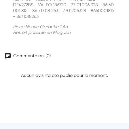
DF4272BS - VALEO 186720 - 77 01 206 328 - 86 60
001 815 - 86 71 018 263 - 7701206328 - 8660001815
- 8671018263
Piece Neuve Garantie 1 An
Retrait possible en Magasin
chat
Commentaires (0)
Aucun avis n'a été publié pour le moment.