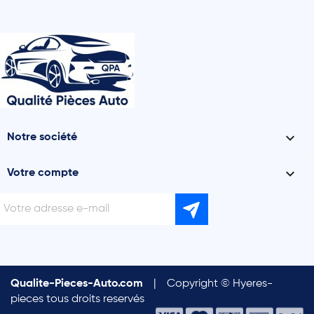

Notre société

Votre compte
Qualite-Pieces-Auto.com
|
Copyright © Hyeres-
pieces tous droits reservés