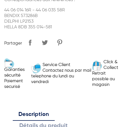
Correspondances aux références :
44 06 014 16R - 44 06 035 58R
BENDIX 573286B
DELPHI LP2153
HELLA 8DB 355 014-581
Partager
Click &
Service Client
Collect
Garanties
Contactez nous par mail
Retrait
sécurité
telephone du lundi au
possible au
Paiement
vendredi
magasin
securisé
Description
Détails du produit