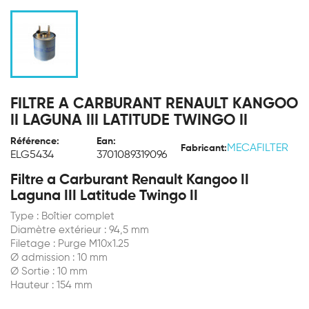
FILTRE A CARBURANT RENAULT KANGOO
II LAGUNA III LATITUDE TWINGO II
Référence:
Ean:
MECAFILTER
Fabricant:
ELG5434
3701089319096
Filtre a Carburant Renault Kangoo II
Laguna III Latitude Twingo II
Type : Boîtier complet
Diamètre extérieur : 94,5 mm
Filetage : Purge M10x1.25
Ø admission : 10 mm
Ø Sortie : 10 mm
Hauteur : 154 mm