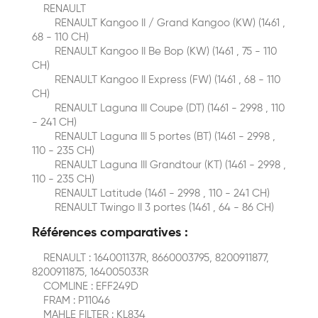
RENAULT
RENAULT Kangoo II / Grand Kangoo (KW) (1461 ,
68 - 110 CH)
RENAULT Kangoo II Be Bop (KW) (1461 , 75 - 110
CH)
RENAULT Kangoo II Express (FW) (1461 , 68 - 110
CH)
RENAULT Laguna III Coupe (DT) (1461 - 2998 , 110
- 241 CH)
RENAULT Laguna III 5 portes (BT) (1461 - 2998 ,
110 - 235 CH)
RENAULT Laguna III Grandtour (KT) (1461 - 2998 ,
110 - 235 CH)
RENAULT Latitude (1461 - 2998 , 110 - 241 CH)
RENAULT Twingo II 3 portes (1461 , 64 - 86 CH)
Références comparatives :
RENAULT : 164001137R, 8660003795, 8200911877,
8200911875, 164005033R
COMLINE : EFF249D
FRAM : P11046
MAHLE FILTER : KL834