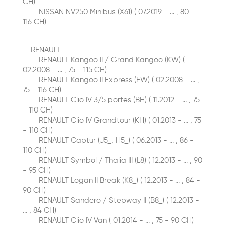
CH)
NISSAN NV250 Minibus (X61) ( 07.2019 - ... , 80 -
116 CH)
RENAULT
RENAULT Kangoo II / Grand Kangoo (KW) (
02.2008 - ... , 75 - 115 CH)
RENAULT Kangoo II Express (FW) ( 02.2008 - ... ,
75 - 116 CH)
RENAULT Clio IV 3/5 portes (BH) ( 11.2012 - ... , 75
- 110 CH)
RENAULT Clio IV Grandtour (KH) ( 01.2013 - ... , 75
- 110 CH)
RENAULT Captur (J5_, H5_) ( 06.2013 - ... , 86 -
110 CH)
RENAULT Symbol / Thalia III (L8) ( 12.2013 - ... , 90
- 95 CH)
RENAULT Logan II Break (K8_) ( 12.2013 - ... , 84 -
90 CH)
RENAULT Sandero / Stepway II (B8_) ( 12.2013 -
... , 84 CH)
RENAULT Clio IV Van ( 01.2014 - ... , 75 - 90 CH)