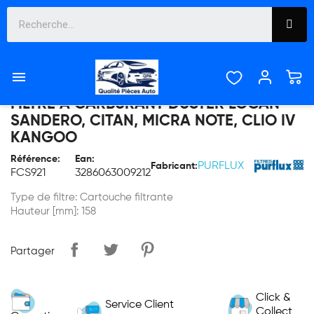

FILTRE À CARBURANT DUSTER LOGAN
SANDERO, CITAN, MICRA NOTE, CLIO IV
KANGOO
Référence:
Ean:
PURFLUX
Fabricant:
FCS921
3286063009212
Type de filtre: Cartouche filtrante
Hauteur [mm]: 158
Partager
Click &
Service Client
Collect