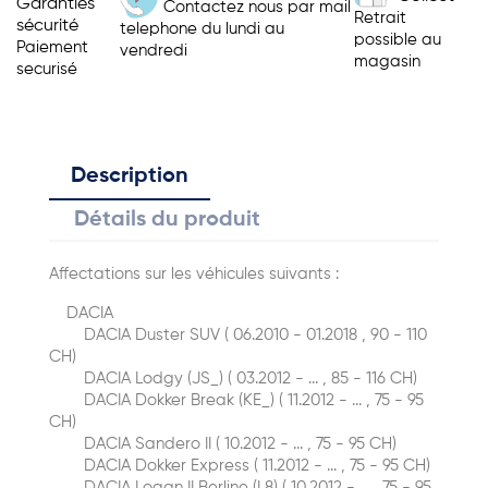
Garanties
Contactez nous par mail
Retrait
sécurité
telephone du lundi au
possible au
Paiement
vendredi
magasin
securisé
Description
Détails du produit
Affectations sur les véhicules suivants :
DACIA
DACIA Duster SUV ( 06.2010 - 01.2018 , 90 - 110
CH)
DACIA Lodgy (JS_) ( 03.2012 - ... , 85 - 116 CH)
DACIA Dokker Break (KE_) ( 11.2012 - ... , 75 - 95
CH)
DACIA Sandero II ( 10.2012 - ... , 75 - 95 CH)
DACIA Dokker Express ( 11.2012 - ... , 75 - 95 CH)
DACIA Logan II Berline (L8) ( 10.2012 - ... , 75 - 95