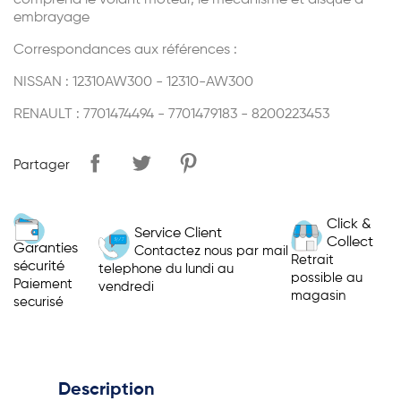
comprend le volant moteur, le mecanisme et disque d
embrayage
Correspondances aux références :
NISSAN : 12310AW300 - 12310-AW300
RENAULT : 7701474494 - 7701479183 - 8200223453
Partager
Click &
Service Client
Collect
Garanties
Contactez nous par mail
Retrait
sécurité
telephone du lundi au
possible au
Paiement
vendredi
magasin
securisé
Description