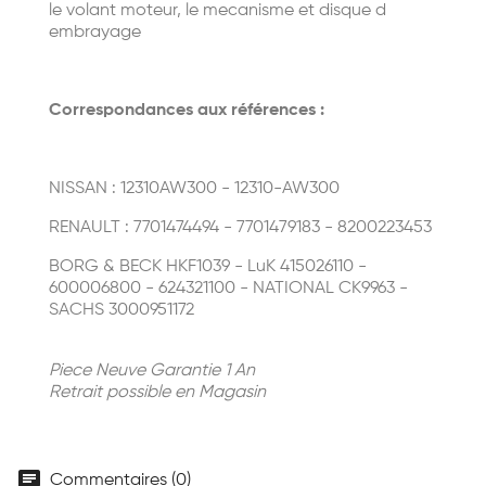
le volant moteur, le mecanisme et disque d
embrayage
Correspondances aux références :
NISSAN : 12310AW300 - 12310-AW300
RENAULT : 7701474494 - 7701479183 - 8200223453
BORG & BECK HKF1039 - LuK 415026110 -
600006800 - 624321100 - NATIONAL CK9963 -
SACHS 3000951172
Piece Neuve Garantie 1 An
Retrait possible en Magasin
chat
Commentaires (0)