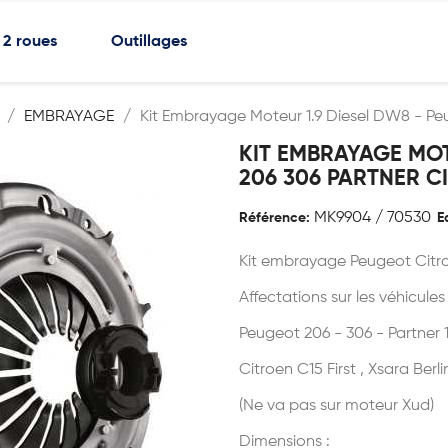
2 roues
Outillages
EMBRAYAGE
Kit Embrayage Moteur 1.9 Diesel DW8 - Peu
KIT EMBRAYAGE MOT
206 306 PARTNER C
MK9904 / 70530
Référence:
E
Kit embrayage Peugeot Citro
Affectations sur les véhicules
Peugeot 206 - 306 - Partner
Citroen C15 First , Xsara Be
(Ne va pas sur moteur Xud)
Dimensions :