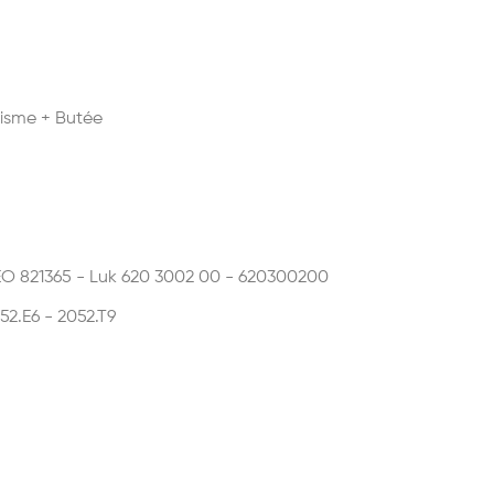
isme + Butée
EO 821365 - Luk 620 3002 00 - 620300200
52.E6 - 2052.T9