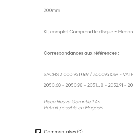
200mm
Kit complet Comprend le disque + Mecan
Correspondances aux références :
SACHS 3 000 951 069 / 3000951069 - VAL
2050.68 - 2050.98 - 2051.J8 - 2052.91 - 20
Piece Neuve Garantie 1 An
Retrait possible en Magasin
chat
Commentaires (0)