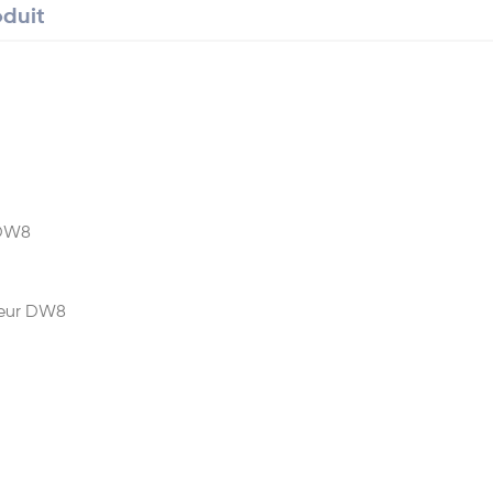
oduit
 DW8
oteur DW8