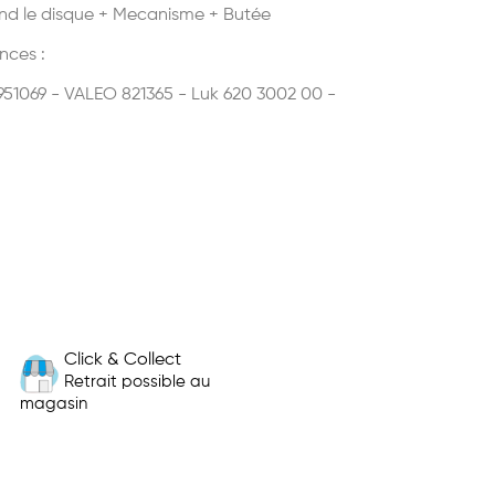
d le disque + Mecanisme + Butée
nces :
51069 - VALEO 821365 - Luk 620 3002 00 -
Click & Collect
Retrait possible au
magasin