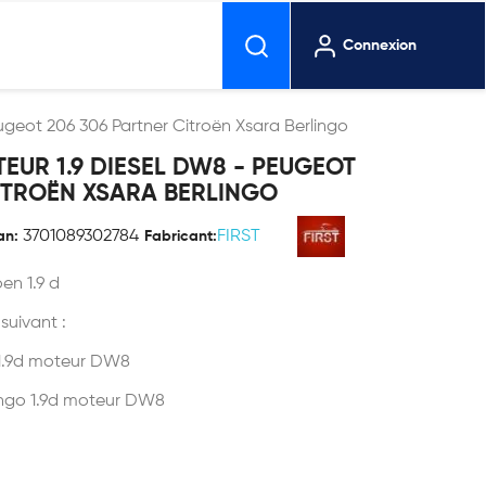
Connexion
geot 206 306 Partner Citroën Xsara Berlingo
EUR 1.9 DIESEL DW8 - PEUGEOT
ITROËN XSARA BERLINGO
3701089302784
FIRST
an:
Fabricant:
en 1.9 d
 suivant :
 1.9d moteur DW8
rlingo 1.9d moteur DW8