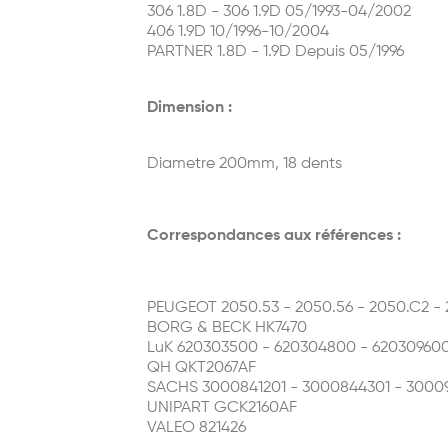
306 1.8D - 306 1.9D 05/1993-04/2002
406 1.9D 10/1996-10/2004
PARTNER 1.8D - 1.9D Depuis 05/1996
Dimension :
Diametre 200mm, 18 dents
Correspondances aux références :
PEUGEOT 2050.53 - 2050.56 - 2050.C2 - 2
BORG & BECK HK7470
LuK 620303500 - 620304800 - 62030960
QH QKT2067AF
SACHS 3000841201 - 3000844301 - 3000
UNIPART GCK2160AF
VALEO 821426