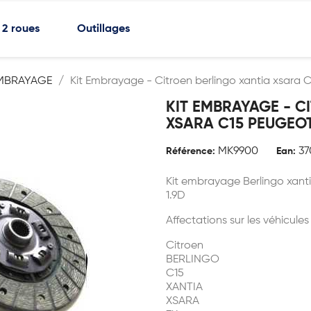
2 roues
Outillages
MBRAYAGE
Kit Embrayage - Citroen berlingo xantia xsara C
KIT EMBRAYAGE - C
XSARA C15 PEUGEOT 
MK9900
37
Référence:
Ean:
Kit embrayage Berlingo xant
1.9D
Affectations sur les véhicules
Citroen
BERLINGO
C15
XANTIA
XSARA