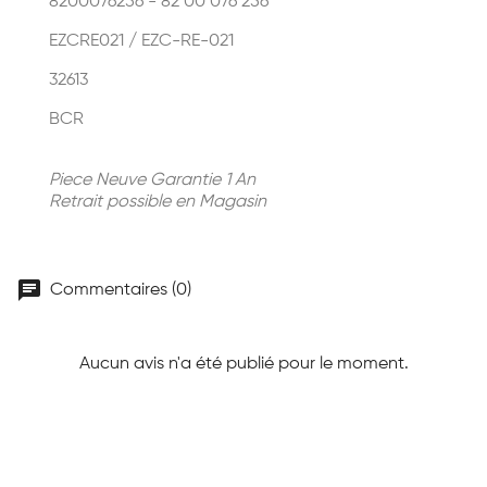
8200076256 - 82 00 076 256
EZCRE021 / EZC-RE-021
32613
BCR
Piece Neuve Garantie 1 An
Retrait possible en Magasin
chat
Commentaires (0)
Aucun avis n'a été publié pour le moment.