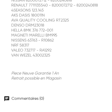
NISSAN 8200072712 - 8200240818
RENAULT 7711135540 - 8200072712 - 8200240818
4SEASONS 123.145
AKS DASIS 180011N
AVA QUALITY COOLING RT2325
DENSO DRM23018
HELLA 8MK 376 772-001
MAGNETI MARELLI BM995
NISSENS 63763 - R10862
NRF 58317
VALEO 732717 - RA1292
VAN WEZEL 43002325
Piece Neuve Garantie 1 An
Retrait possible en Magasin
chat
Commentaires (0)