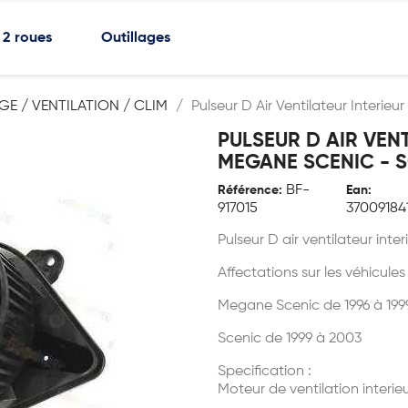
2 roues
Outillages
E / VENTILATION / CLIM
Pulseur D Air Ventilateur Interie
PULSEUR D AIR VENT
MEGANE SCENIC - 
BF-
Référence:
Ean:
917015
37009184
Pulseur D air ventilateur int
Affectations sur les véhicules
Megane Scenic de 1996 à 199
Scenic de 1999 à 2003
Specification :
Moteur de ventilation interi