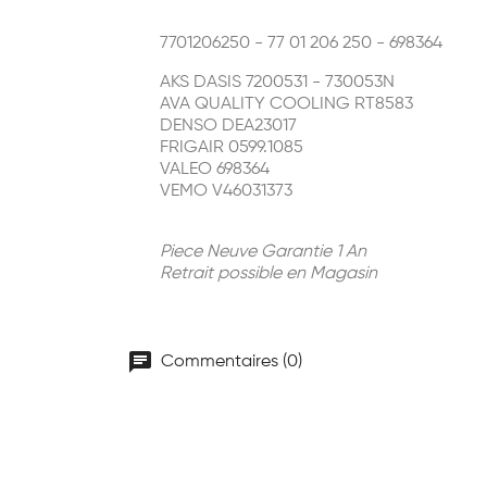
7701206250 - 77 01 206 250 - 698364
AKS DASIS 7200531 - 730053N
AVA QUALITY COOLING RT8583
DENSO DEA23017
FRIGAIR 0599.1085
VALEO 698364
VEMO V46031373
Piece Neuve Garantie 1 An
Retrait possible en Magasin
chat
Commentaires (0)