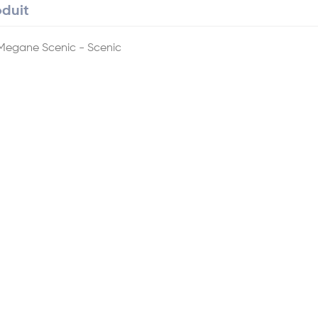
oduit
t Megane Scenic - Scenic