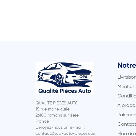
Notre
Livraiso
Mentions
Conditio
QUALITE PIECES AUTO
A propo
15 rue marie curie
Paiemen
26100 romans sur isere
France
Contact
Envoyez-nous un e-mail :
contact@sud-auto-pieces.com
Plan du 