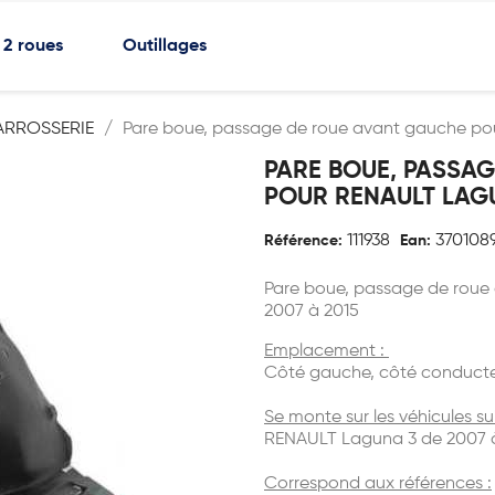
2 roues
Outillages
ARROSSERIE
Pare boue, passage de roue avant gauche pou
PARE BOUE, PASSA
POUR RENAULT LAGUN
111938
370108
Référence:
Ean:
P
are boue, passage de roue
2007 à 2015
Emplacement :
Côté gauche, côté conduct
Se monte sur les véhicules su
RENAULT Laguna 3 de 2007 
Correspond aux références :