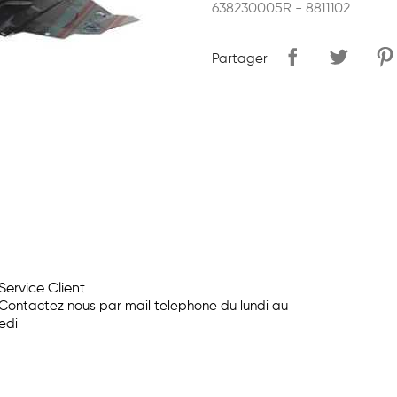
638230005R - 8811102
Partager
Service Client
Contactez nous par mail telephone du lundi au
edi