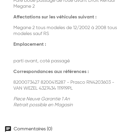
Pare boue passage de roue avant Droit Renaul
Megane 2
Affectations sur les véhicules suivant :
Megane 2 tous modeles de 12/2002 à 2008 tous
modeles sauf RS
Emplacement :
parti avant, coté passagé
Correspondances aux références :
8200073427 8200415287 - Prasco RN4203603 -
VAN WEZEL 4327434 111919PL
Piece Neuve Garantie 1 An
Retrait possible en Magasin
chat
Commentaires (0)