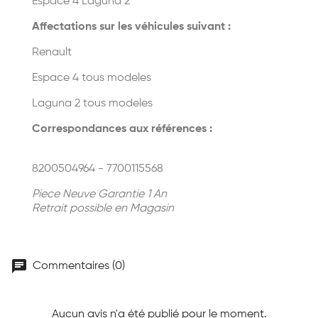
Espace 4 Laguna 2
Affectations sur les véhicules suivant :
Renault
Espace 4 tous modeles
Laguna 2 tous modeles
Correspondances aux références :
8200504964 - 7700115568
Piece Neuve Garantie 1 An
Retrait possible en Magasin
chat
Commentaires (0)
Aucun avis n'a été publié pour le moment.