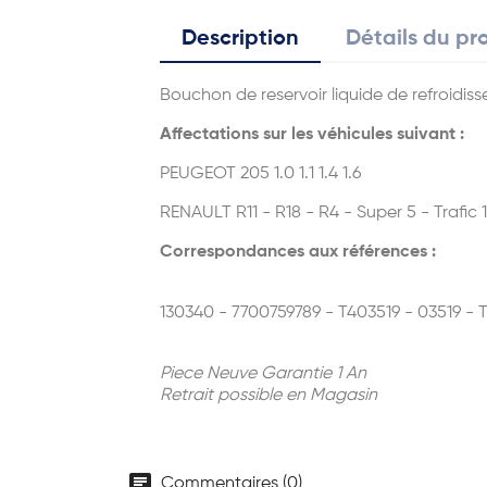
Description
Détails du pr
Bouchon de reservoir liquide de refroidi
Affectations sur les véhicules suivant :
PEUGEOT 205 1.0 1.1 1.4 1.6
RENAULT R11 - R18 - R4 - Super 5 - Trafic 1 1.
Correspondances aux références :
130340 - 7700759789 - T403519 - 03519 -
Piece Neuve Garantie 1 An
Retrait possible en Magasin
chat
Commentaires (0)