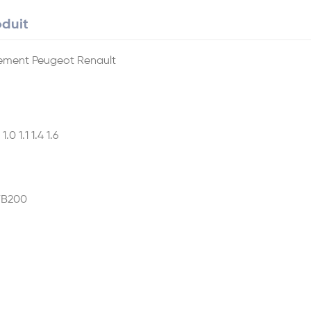
oduit
ssement Peugeot Renault
0 1.1 1.4 1.6
 TB200