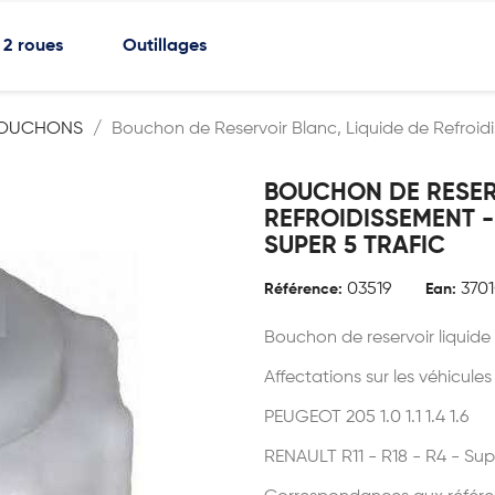
2 roues
Outillages
OUCHONS
Bouchon de Reservoir Blanc, Liquide de Refroid
BOUCHON DE RESERV
REFROIDISSEMENT -
SUPER 5 TRAFIC
03519
370
Référence:
Ean:
Bouchon de reservoir liquide
Affectations sur les véhicules
PEUGEOT 205 1.0 1.1 1.4 1.6
RENAULT R11 - R18 - R4 - Super 5