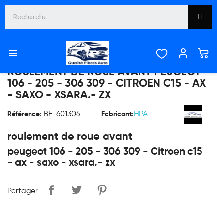

ROULEMENT DE ROUE AVANT PEUGEOT
106 - 205 - 306 309 - CITROEN C15 - AX
- SAXO - XSARA.- ZX
BF-601306
HPA
Référence:
Fabricant:
roulement de roue avant
peugeot 106 - 205 - 306 309 - Citroen c15
- ax - saxo - xsara.- zx
Partager