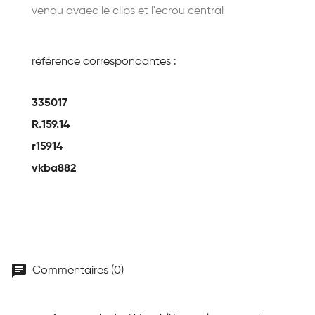
vendu avaec le clips et l'ecrou central
référence correspondantes :
335017
R.159.14
r15914
vkba882
chat
Commentaires (0)