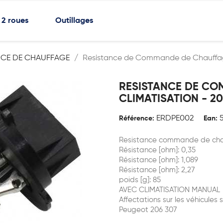
2 roues
Outillages
NCE DE CHAUFFAGE
Resistance de Commande de Chauffage 
RESISTANCE DE CO
CLIMATISATION - 2
ERDPE002
Référence:
Ean:
Resistance commande de chau
Résistance [ohm]: 0,35
Résistance [ohm]: 1,089
Résistance [ohm]: 2,27
poids [g]: 85
AVEC CLIMATISATION MANUAL
Affectations sur les véhicules s
Peugeot 206 307