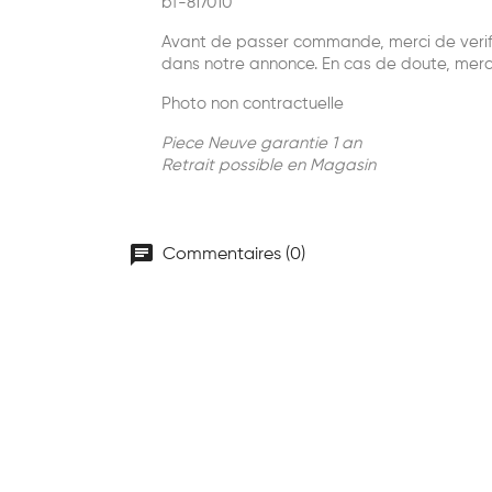
bf-817010
Avant de passer commande, merci de verifie
dans notre annonce. En cas de doute, merc
Photo non contractuelle
Piece Neuve garantie 1 an
Retrait possible en Magasin
chat
Commentaires (0)