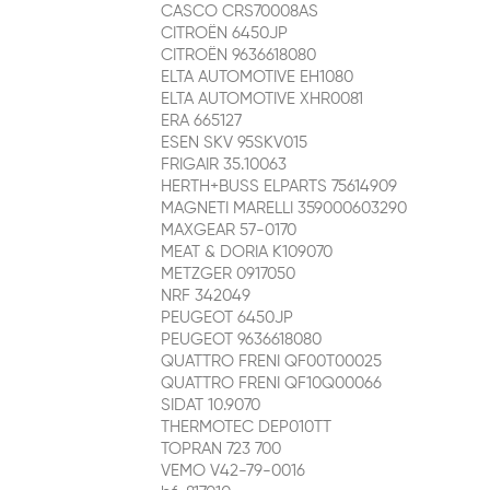
CASCO CRS70008AS
CITROËN 6450JP
CITROËN 9636618080
ELTA AUTOMOTIVE EH1080
ELTA AUTOMOTIVE XHR0081
ERA 665127
ESEN SKV 95SKV015
FRIGAIR 35.10063
HERTH+BUSS ELPARTS 75614909
MAGNETI MARELLI 359000603290
MAXGEAR 57-0170
MEAT & DORIA K109070
METZGER 0917050
NRF 342049
PEUGEOT 6450JP
PEUGEOT 9636618080
QUATTRO FRENI QF00T00025
QUATTRO FRENI QF10Q00066
SIDAT 10.9070
THERMOTEC DEP010TT
TOPRAN 723 700
VEMO V42-79-0016