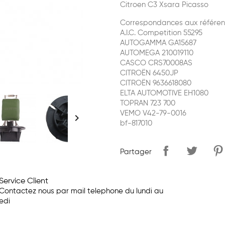
Citroen C3 Xsara Picasso
Correspondances aux référen
A.I.C. Competition 55295
AUTOGAMMA GA15687
AUTOMEGA 210019110
CASCO CRS70008AS
CITROËN 6450JP
CITROËN 9636618080
ELTA AUTOMOTIVE EH1080
TOPRAN 723 700
VEMO V42-79-0016

bf-817010
Partager
Service Client
Contactez nous par mail telephone du lundi au
edi