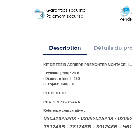
Garanties sécurité
Paiement securisé
vendr
Description
Détails du pr
KIT DE FREIN ARRIERE PREMONTER MONTAGE - L
. cylindre [mm] : 20,6
▪ Diamètre [mm] : 180
▪ Largeur [mm] : 30
PEUGEOT 306
CITROEN ZX - XSARA
Reference comparative :
03042025203 - 03052025203 - 030
381246B - 381248B - 391246B -
H61