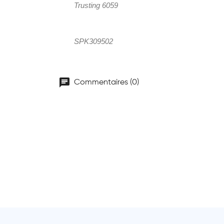
Trusting
6059
SPK309502
chat
Commentaires (0)