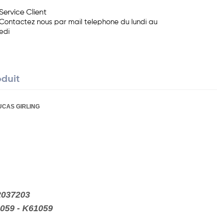
Service Client
Contactez nous par mail telephone du lundi au
edi
oduit
UCAS GIRLING
52037203
059 - K61059