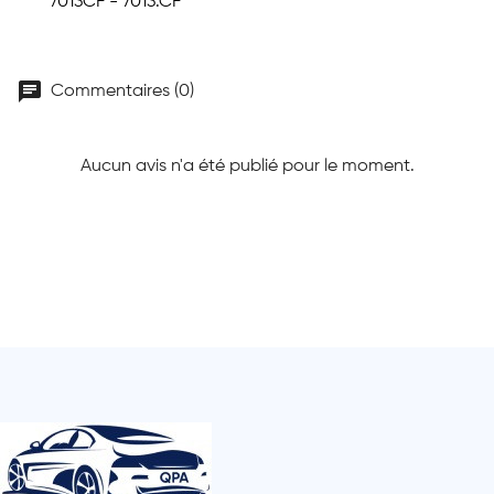
7013CF - 7013.CF
chat
Commentaires (0)
Aucun avis n'a été publié pour le moment.