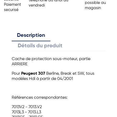
telephone du lundi au
possible au
Paiement
vendredi
magasin
securisé
Description
Détails du produit
Cache de protection sous-moteur, partie
ARRIERE
Pour
Peugeot 307
Berline, Break et SW, tous
modèles Hdi à partir de 04/2001
Références correspondantes:
7013V2 - 7013.V2
7013L3 - 7013.L3