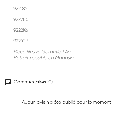
922185
922285
9222K6
9221C3
Piece Neuve Garantie 1 An
Retrait possible en Magasin
chat
Commentaires (0)
Aucun avis n'a été publié pour le moment.