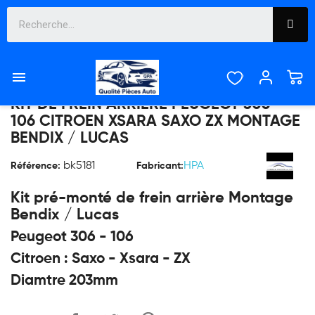

KIT DE FREIN ARRIÈRE PEUGEOT 306-
106 CITROEN XSARA SAXO ZX MONTAGE
BENDIX / LUCAS
bk5181
HPA
Référence:
Fabricant:
Kit pré-monté de frein arrière Montage
Bendix / Lucas
Peugeot 306 - 106
Citroen : Saxo - Xsara - ZX
Diamtre 203mm