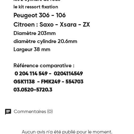
le kit ressort fixation
Peugeot 306 - 106
Citroen : Saxo - Xsara - ZX
Diamètre 203mm
diamètre cylindre 20.6mm
Largeur 38 mm
Référence comparative :
0 204 114 549 - 0204114549
GSK1138 -
FMK249 -
554703
03.0520-5720.3
chat
Commentaires (0)
Aucun avis n'a été publié pour le moment.