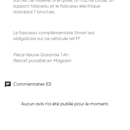
sachet de visserie, une quille, un cache boule, un
support faisceau et le faisceau electrique
standard 7 broches.
Le faisceau complémentaire Smart est
obligatoire sur ce véhicule ref FF
Piece Neuve Garantie 1 An
Retrait possible en Magasin
chat
Commentaires (0)
Aucun avis n'a été publié pour le moment.