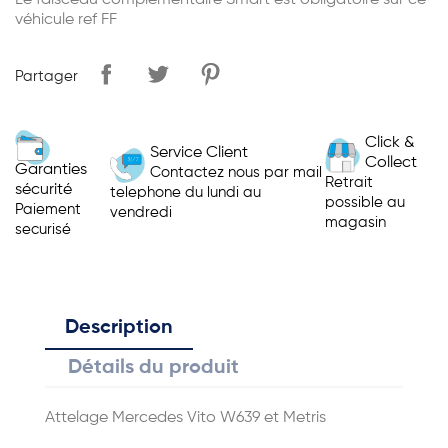
Le faisceau complémentaire Smart est obligatoire sur ce
véhicule ref FF
Partager
Click &
Service Client
Collect
Garanties
Contactez nous par mail
Retrait
sécurité
telephone du lundi au
possible au
Paiement
vendredi
magasin
securisé
Description
Détails du produit
Attelage Mercedes Vito W639 et Metris