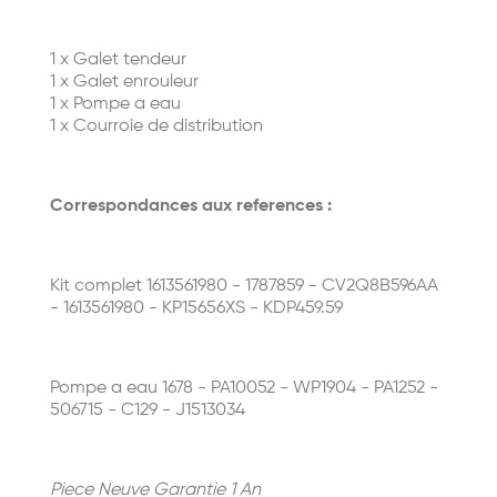
1 x Galet tendeur
1 x Galet enrouleur
1 x Pompe a eau
1 x Courroie de distribution
Correspondances aux references :
Kit complet 1613561980 - 1787859 - CV2Q8B596AA
- 1613561980 - KP15656XS - KDP459.59
Pompe a eau 1678 - PA10052 - WP1904 - PA1252 -
506715 - C129 - J1513034
Piece Neuve Garantie 1 An