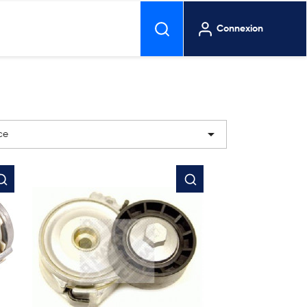
Connexion

ce