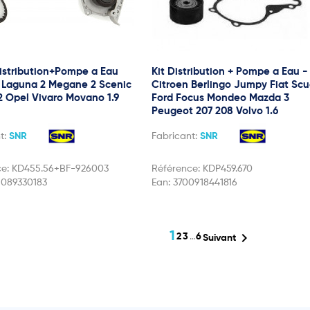
Distribution+Pompe a Eau
Kit Distribution + Pompe a Eau -
 Laguna 2 Megane 2 Scenic
Citroen Berlingo Jumpy Fiat Sc
 2 Opel Vivaro Movano 1.9
Ford Focus Mondeo Mazda 3
Peugeot 207 208 Volvo 1.6
t:
SNR
Fabricant:
SNR
ce:
KD455.56+BF-926003
Référence:
KDP459.670
1089330183
Ean:
3700918441816
1

2
3
…
6
Suivant