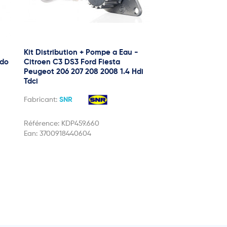
Kit Distribution + Pompe a Eau -
udo
Citroen C3 DS3 Ford Fiesta
Peugeot 206 207 208 2008 1.4 Hdi
Tdci
Fabricant:
SNR
Référence:
KDP459.660
Ean:
3700918440604