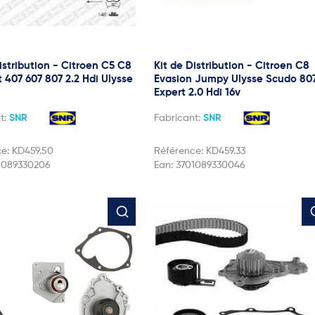
istribution - Citroen C5 C8
Kit de Distribution - Citroen C8
 407 607 807 2.2 Hdi Ulysse
Evasion Jumpy Ulysse Scudo 80
Expert 2.0 Hdi 16v
t:
SNR
Fabricant:
SNR
ce:
KD459.50
Référence:
KD459.33
1089330206
Ean:
3701089330046