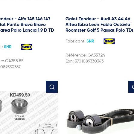
ndeur - Alfa 145 146 147
Galet Tendeur - Audi A3 A4 A6
Fiat Punto Brava Bravo
Altea Ibiza Leon Fabia Octavia
area Palio Lancia 1.9 D TD
Roomster Golf 5 Passat Polo TDi
Fabricant:
SNR
t:
SNR
Référence:
GA357.24
ce:
GA358.85
Ean:
3701089330343
1089330367