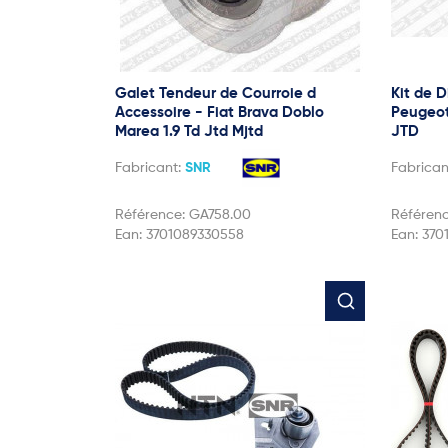
Galet Tendeur de Courroie d
Kit de D
Accessoire - Fiat Brava Doblo
Peugeot
Marea 1.9 Td Jtd Mjtd
JTD
Fabricant:
SNR
Fabrican
Référence:
GA758.00
Référen
Ean:
3701089330558
Ean:
370