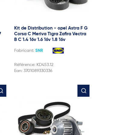
Kit de Distribution - opel Astra F G
7
Corsa C Meriva Tigra Zafira Vectra
B C 1.4 16v 1.6 16v 1.8 16v
Fabricant:
SNR
Référence:
KD453.12
Ean:
3701089330336