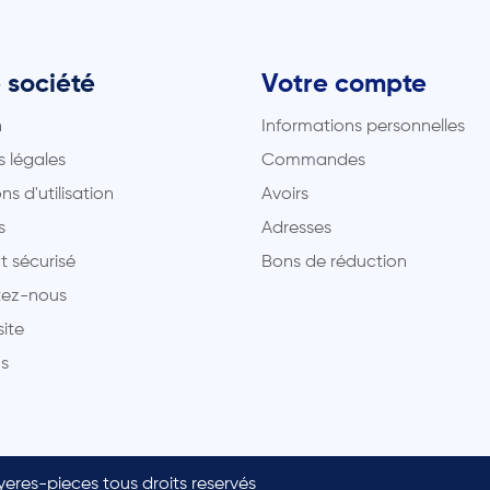
 société
Votre compte
n
Informations personnelles
 légales
Commandes
ns d'utilisation
Avoirs
s
Adresses
t sécurisé
Bons de réduction
ez-nous
site
s
eres-pieces tous droits reservés