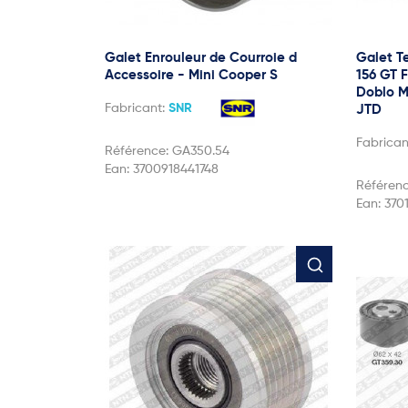
Galet Enrouleur de Courroie d
Galet Te
Accessoire - Mini Cooper S
156 GT 
Doblo M
Fabricant:
SNR
JTD
Fabrican
Référence:
GA350.54
Ean:
3700918441748
Référen
Ean:
370