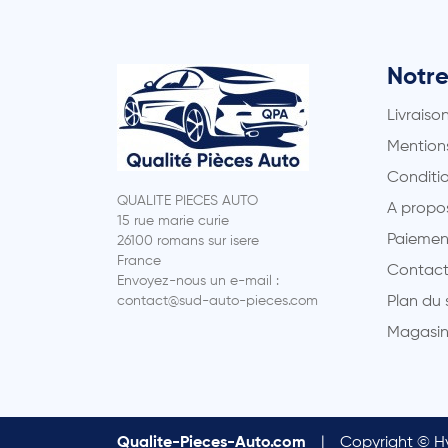
Notre
Livraiso
Mentions
Conditio
QUALITE PIECES AUTO
A propo
15 rue marie curie
Paiemen
26100 romans sur isere
France
Contact
Envoyez-nous un e-mail :
contact@sud-auto-pieces.com
Plan du 
Magasin
Qualite-Pieces-Auto.com
|
Copyright © Hy