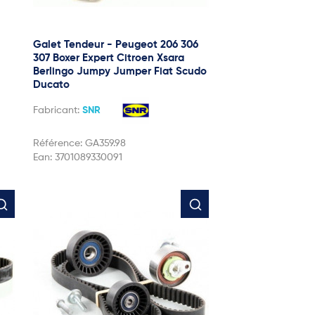
Galet Tendeur - Peugeot 206 306
307 Boxer Expert Citroen Xsara
Berlingo Jumpy Jumper Fiat Scudo
Ducato
Fabricant:
SNR
Référence:
GA359.98
Ean:
3701089330091