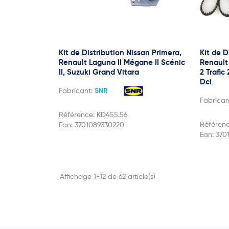
Kit de Distribution Nissan Primera,
Kit de 
Renault Laguna II Mégane II Scénic
Renault
II, Suzuki Grand Vitara
2 Trafic
Dci
Fabricant:
SNR
Fabrican
Référence:
KD455.56
Référen
Ean:
3701089330220
Ean:
370
Affichage 1-12 de 62 article(s)