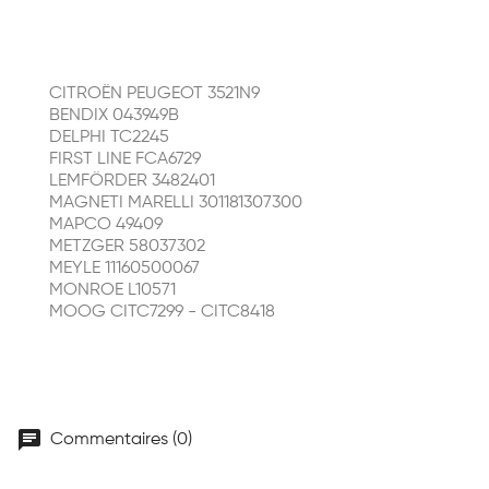
CITROËN PEUGEOT 3521N9
BENDIX 043949B
DELPHI TC2245
FIRST LINE FCA6729
LEMFÖRDER 3482401
MAGNETI MARELLI 301181307300
MAPCO 49409
METZGER 58037302
MEYLE 11160500067
MONROE L10571
MOOG CITC7299 - CITC8418
chat
Commentaires (0)