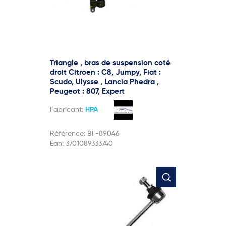
Triangle , bras de suspension coté
droit Citroen : C8, Jumpy, Fiat :
Scudo, Ulysse , Lancia Phedra ,
Peugeot : 807, Expert
Fabricant:
HPA
Référence:
BF-89046
Ean:
3701089333740