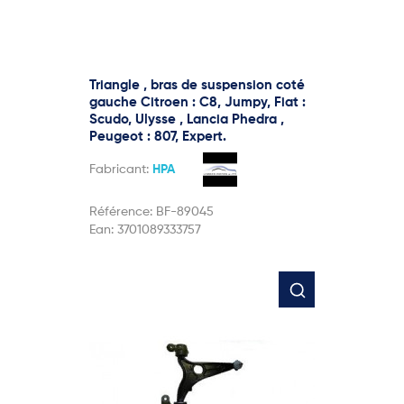
Triangle , bras de suspension coté
gauche Citroen : C8, Jumpy, Fiat :
Scudo, Ulysse , Lancia Phedra ,
Peugeot : 807, Expert.
Fabricant:
HPA
Référence:
BF-89045
Ean:
3701089333757