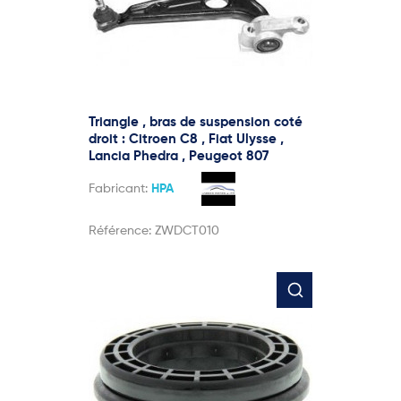
Triangle , bras de suspension coté
droit : Citroen C8 , Fiat Ulysse ,
Lancia Phedra , Peugeot 807
Fabricant:
HPA
Référence:
ZWDCT010