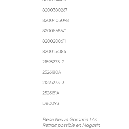
8200154186
8200380267
8200405098
8200568671
8200208611
8200154186
21595273-2
2526180A
21595273-3
2526181A
D8009S
Piece Neuve Garantie 1 An
Retrait possible en Magasin