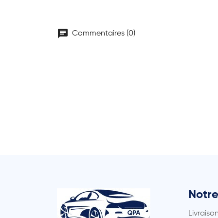
chat
Commentaires (0)
Notre
Livraiso