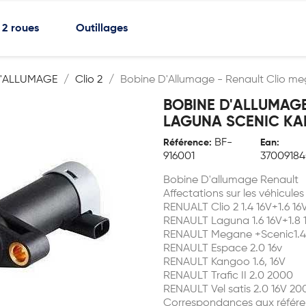
2 roues
Outillages
D'ALLUMAGE
Clio 2
Bobine D'Allumage - Renault Clio me
BOBINE D'ALLUMAGE
LAGUNA SCENIC KANG
BF-
Référence:
Ean:
916001
3700918
Bobine D'allumage Renault
Affectations sur les véhicules
RENUALT Clio 2 1.4 16V+1.6 16
RENAULT Laguna 1.6 16V+1.8 1
RENAULT Megane +Scenic1.4 1.
RENAULT Espace 2.0 16v
RENAULT Kangoo 1.6, 16V
RENAULT Trafic II 2.0 2000
RENAULT Vel satis 2.0 16V 20
Correspondances aux référe