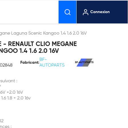
Connexion
gane Laguna Scenic Kangoo 1.4 1.6 2.0 16V
 - RENAULT CLIO MEGANE
OO 1.4 1.6 2.0 16V
BF-
Fabricant:
402848
AUTOPARTS
 suivant :
V
6V +2.0 16V
6 1.8 + 2.0 16v
02
nces :