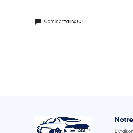
chat
Commentaires (0)
Notre
Livraiso