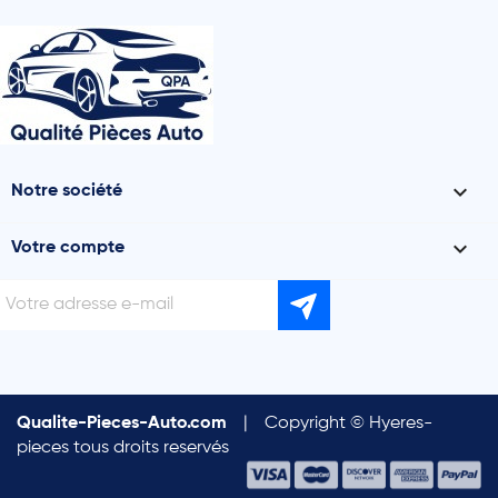

Notre société

Votre compte
Qualite-Pieces-Auto.com
|
Copyright © Hyeres-
pieces tous droits reservés