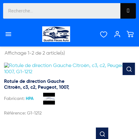
1007


Pertinence
Affichage 1-2 de 2 article(s)
Rotule de direction Gauche
Citroën, c3, c2, Peugeot, 1007,
Fabricant:
HPA
Référence:
G1-1212