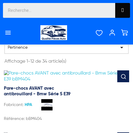
BMW SÉRIE 5 E39 4
PORTES DE 1995 À 2000


Pertinence
Affichage 1-12 de 34 article(s)
Pare-chocs AVANT avec
antibrouillard - Bmw Série 5 E39
Fabricant:
HPA
Référence:
bBM404