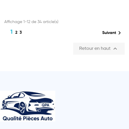
Affichage 1-12 de 34 article(s)
1

2
3
Suivant

Retour en haut