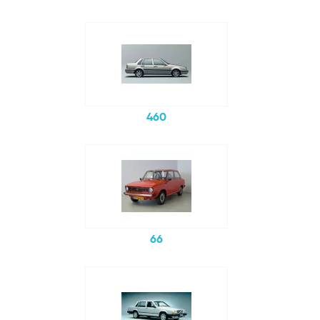
460
66