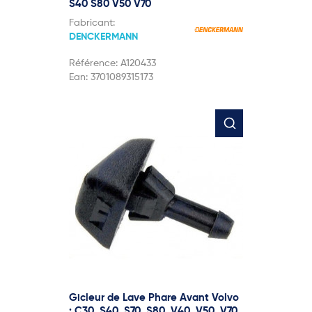
S40 S80 V50 V70
Fabricant:
DENCKERMANN
Référence:
A120433
Ean:
3701089315173
Gicleur de Lave Phare Avant Volvo
: C30, S40, S70, S80, V40, V50, V70