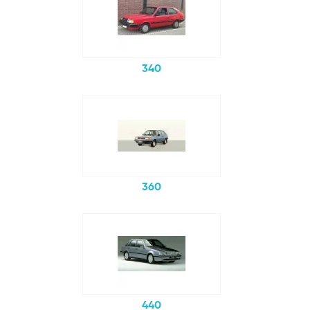
340
360
440