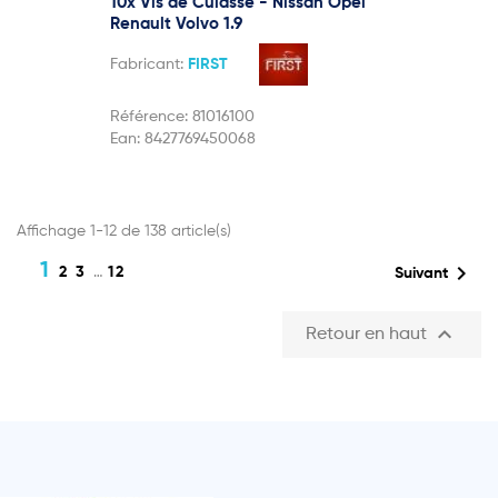
10x Vis de Culasse - Nissan Opel
Renault Volvo 1.9
Fabricant:
FIRST
Référence:
81016100
Ean:
8427769450068
Affichage 1-12 de 138 article(s)
1

2
3
…
12
Suivant

Retour en haut