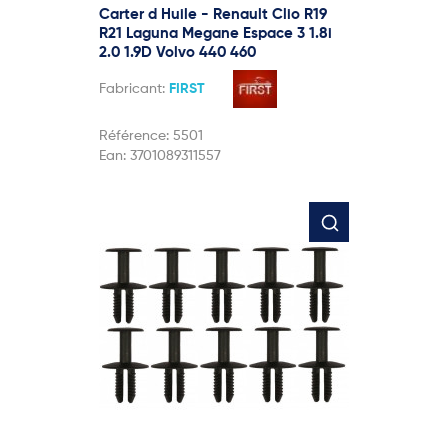
Carter d Huile - Renault Clio R19
R21 Laguna Megane Espace 3 1.8i
2.0 1.9D Volvo 440 460
Fabricant:
FIRST
Référence:
5501
Ean:
3701089311557