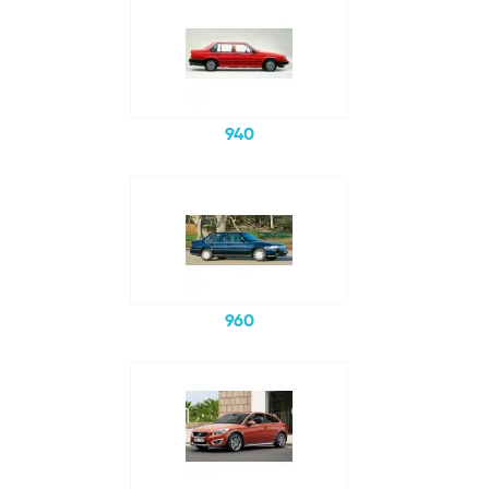
940
960