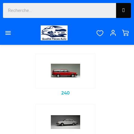
VOLVO

Sous-catégories
240