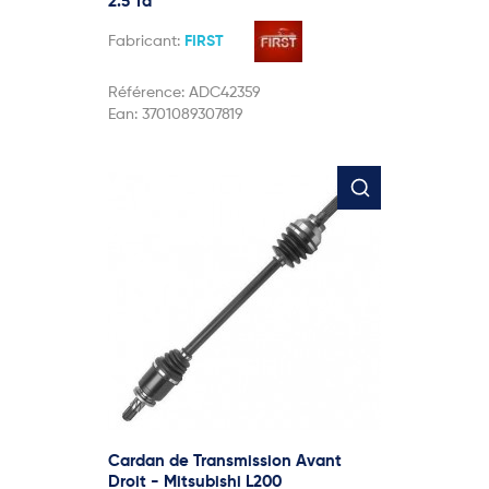
2.5 Td
Fabricant:
FIRST
Référence:
ADC42359
Ean:
3701089307819
Cardan de Transmission Avant
Droit - Mitsubishi L200