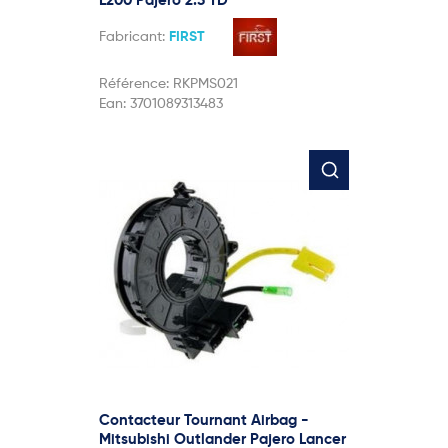
L200 Pajero 2.5 TD
Fabricant:
FIRST
Référence:
RKPMS021
Ean:
3701089313483
Contacteur Tournant Airbag -
Mitsubishi Outlander Pajero Lancer