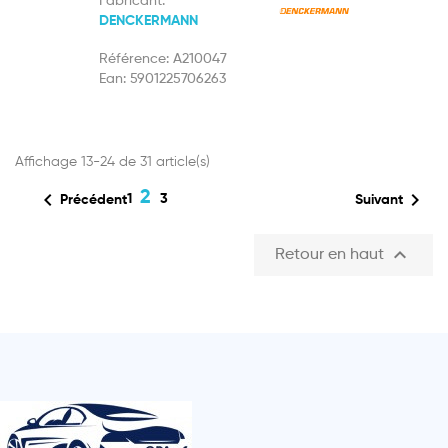
Fabricant:
DENCKERMANN
Référence:
A210047
Ean:
5901225706263
Affichage 13-24 de 31 article(s)

2

1
3
Précédent
Suivant

Retour en haut