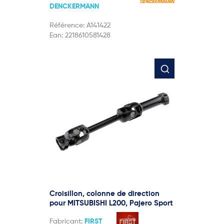
DENCKERMANN
Référence:
A141422
Ean:
2218610581428
Croisillon, colonne de direction
pour MITSUBISHI L200, Pajero Sport
Fabricant:
FIRST