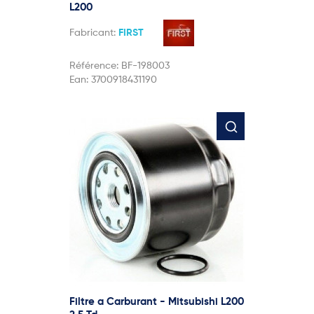
L200
Fabricant:
FIRST
Référence:
BF-198003
Ean:
3700918431190
Filtre a Carburant - Mitsubishi L200