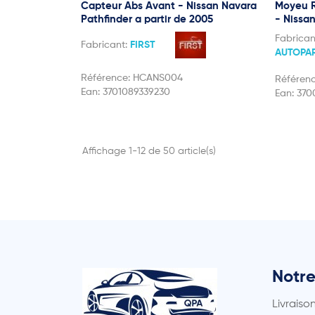
Capteur Abs Avant - Nissan Navara
Moyeu R
Pathfinder a partir de 2005
- Nissa
Fabrican
Fabricant:
FIRST
AUTOPA
Référence:
HCANS004
Référen
Ean:
3701089339230
Ean:
370
Affichage 1-12 de 50 article(s)
Notre
Livraiso