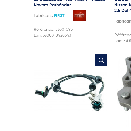
Navara Pathfinder
Nissan 
2.5 Dci
Fabricant:
FIRST
Fabrican
Référence:
J3301095
Référen
Ean:
3700918428343
Ean:
370