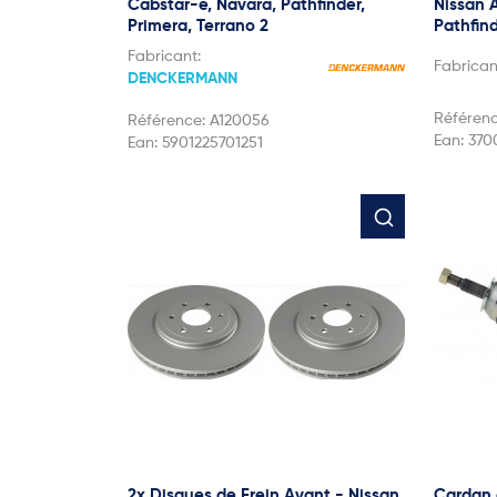
Cabstar-e, Navara, Pathfinder,
Nissan 
Primera, Terrano 2
Pathfind
Fabricant:
Fabrican
DENCKERMANN
Référen
Référence:
A120056
Ean:
370
Ean:
5901225701251
2x Disques de Frein Avant - Nissan
Cardan 