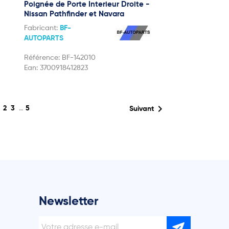
Poignée de Porte Interieur Droite -
Nissan Pathfinder et Navara
Fabricant:
BF-
AUTOPARTS
Référence:
BF-142010
Ean:
3700918412823
1

2
3
…
5
Suivant
Newsletter