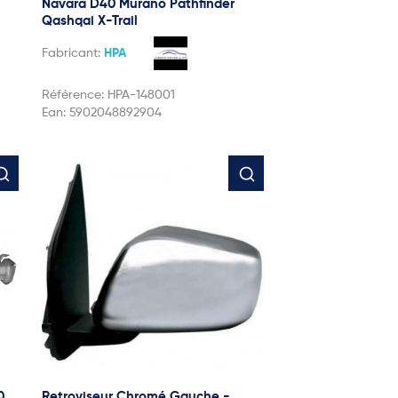
Navara D40 Murano Pathfinder
Qashqai X-Trail
Fabricant:
HPA
Référence:
HPA-148001
Ean:
5902048892904
0
Retroviseur Chromé Gauche -