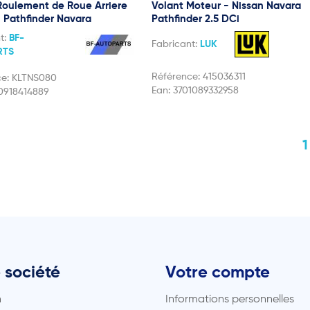
oulement de Roue Arriere
Volant Moteur - Nissan Navara
n Pathfinder Navara
Pathfinder 2.5 DCi
t:
BF-
Fabricant:
LUK
RTS
Référence:
415036311
ce:
KLTNS080
Ean:
3701089332958
0918414889
 société
Votre compte
n
Informations personnelles