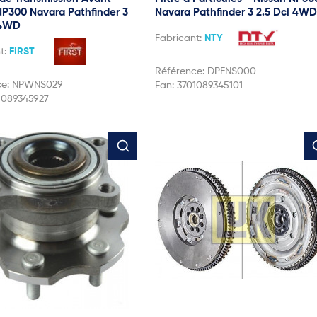
NP300 Navara Pathfinder 3
Navara Pathfinder 3 2.5 Dci 4WD
 4WD
Fabricant:
NTY
t:
FIRST
Référence:
DPFNS000
ce:
NPWNS029
Ean:
3701089345101
1089345927