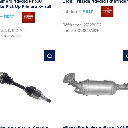
Almera Navara NP300
Droit - Nissan Navara Pathfinder
er Pick Up Primera X-Trail
Fabricant:
FIRST
t:
FIRST
Référence:
2782PSG2
ce:
0101110 *4
Ean:
3700918434825
0918436720
de Transmission Avant -
Filtre a Particules - Nissan NP30