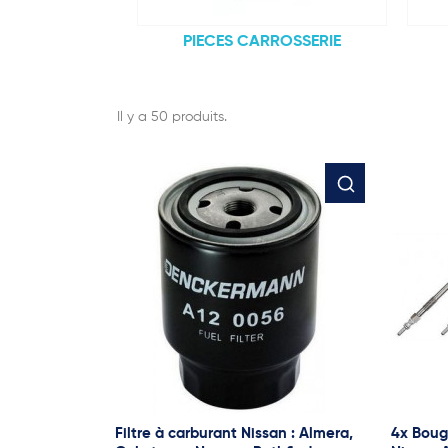
PIECES CARROSSERIE
Il y a 50 produits.
Filtre à carburant Nissan : Almera,
4x Boug