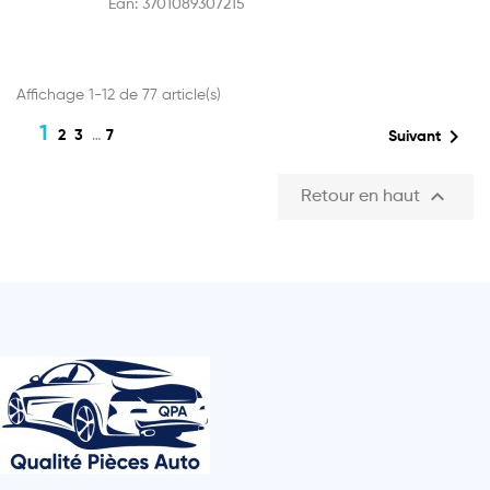
Ean:
3701089307215
Affichage 1-12 de 77 article(s)
1

2
3
…
7
Suivant

Retour en haut