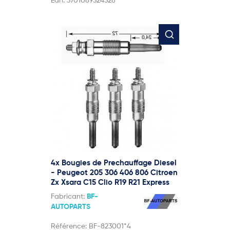
Ean:
3701089324328
4x Bougies de Prechauffage Diesel
- Peugeot 205 306 406 806 Citroen
Zx Xsara C15 Clio R19 R21 Express
Fabricant:
BF-
AUTOPARTS
Référence:
BF-823001*4