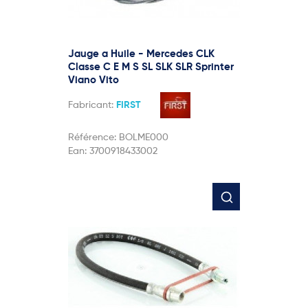
Jauge a Huile - Mercedes CLK
Classe C E M S SL SLK SLR Sprinter
Viano Vito
Fabricant:
FIRST
Référence:
BOLME000
Ean:
3700918433002