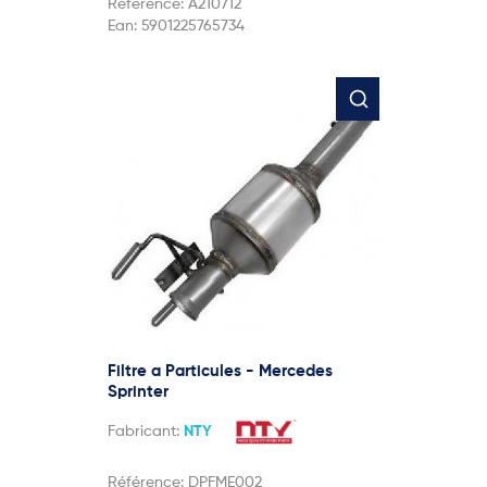
Référence:
A210712
Ean:
5901225765734
Filtre a Particules - Mercedes
Sprinter
Fabricant:
NTY
Référence:
DPFME002