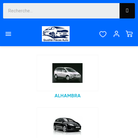
LÈVE VITRE

Sous-catégories
ALHAMBRA