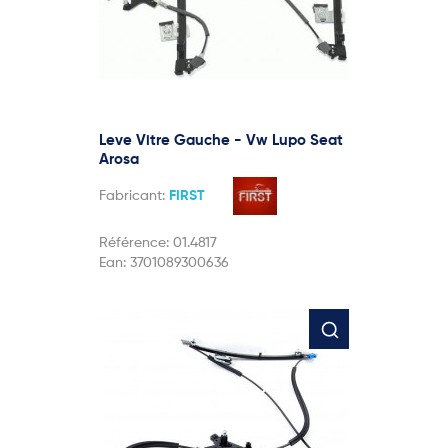
Leve Vitre Gauche - Vw Lupo Seat
Arosa
Fabricant:
FIRST
Référence:
01.4817
Ean:
3701089300636