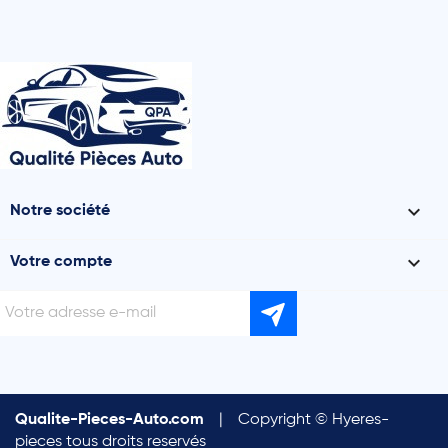

Notre société

Votre compte
Qualite-Pieces-Auto.com
|
Copyright © Hyeres-
pieces tous droits reservés