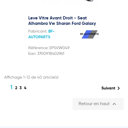
Leve Vitre Avant Droit - Seat
Alhambra Vw Sharan Ford Galaxy
Fabricant:
BF-
AUTOPARTS
Référence:
EPSVW049
Ean:
3700918402961
Affichage 1-12 de 40 article(s)
1

2
3
4
Suivant

Retour en haut