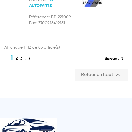
Fabricant:
BF-
AUTOPARTS
Référence:
BF-221009
Ean:
3700918419181
Affichage 1-12 de 83 article(s)
1

2
3
…
7
Suivant

Retour en haut