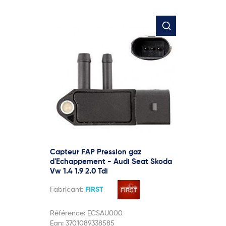
Capteur FAP Pression gaz
d'Echappement - Audi Seat Skoda
Vw 1.4 1.9 2.0 Tdi
Fabricant:
FIRST
Référence:
ECSAU000
Ean:
3701089338585