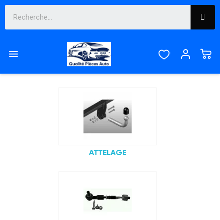
YETI

Sous-catégories
ATTELAGE