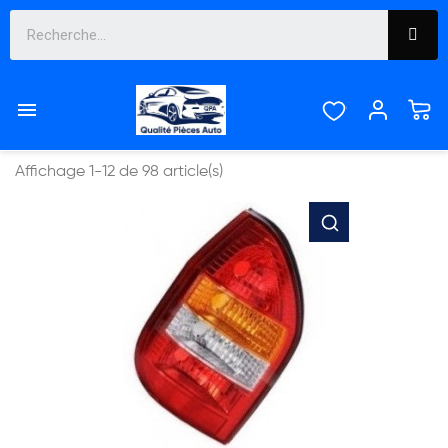
CARROSSERIE


Pertinence
Affichage 1-12 de 98 article(s)