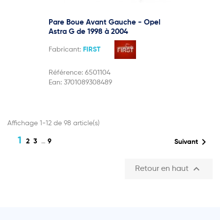
Pare Boue Avant Gauche - Opel
Astra G de 1998 à 2004
Fabricant:
FIRST
Référence:
6501104
Ean:
3701089308489
Affichage 1-12 de 98 article(s)
1

2
3
…
9
Suivant

Retour en haut