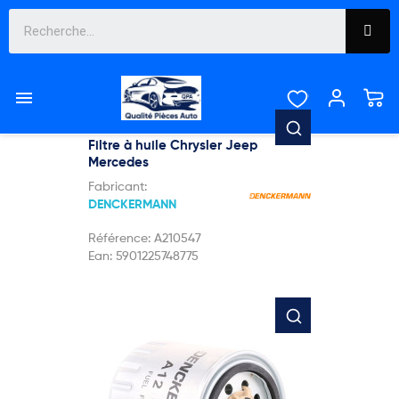

Pertinence
Affichage 13-15 de 15 article(s)

SUR COMMANDE, DÉLAIS
Filtre à huile Chrysler Jeep
FOURNISSEUR À CONFIRMER
Mercedes
Fabricant:
DENCKERMANN
Référence:
A210547
Ean:
5901225748775