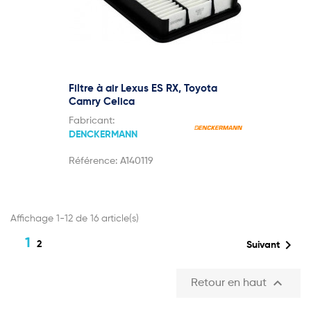
Filtre à air Lexus ES RX, Toyota
Camry Celica
Fabricant:
DENCKERMANN
Référence:
A140119
Affichage 1-12 de 16 article(s)
1

2
Suivant

Retour en haut