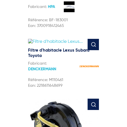
Fabricant:
HPA
Référence:
BF-183001
Ean:
3700918412465
Filtre d'habitacle Lexus Subaru
Toyota
Fabricant:
DENCKERMANN
Référence:
M110461
Ean:
2218611648699