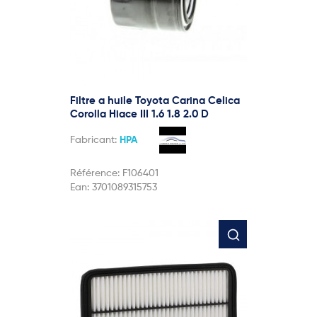
Filtre a huile Toyota Carina Celica
Corolla Hiace III 1.6 1.8 2.0 D
Fabricant:
HPA
Référence:
F106401
Ean:
3701089315753