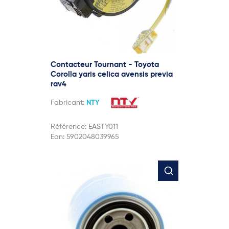
Contacteur Tournant - Toyota
Corolla yaris celica avensis previa
rav4
Fabricant:
NTY
Référence:
EASTY011
Ean:
5902048039965