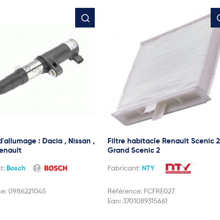
'allumage : Dacia , Nissan ,
Filtre habitacle Renault Scenic 2
Renault
Grand Scenic 2
t:
Bosch
Fabricant:
NTY
ce:
0986221045
Référence:
FCFRE027
Ean:
3701089315661