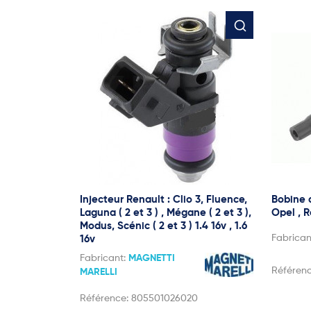
Injecteur Renault : Clio 3, Fluence,
Bobine d
Laguna ( 2 et 3 ) , Mégane ( 2 et 3 ),
Opel , 
Modus, Scénic ( 2 et 3 ) 1.4 16v , 1.6
Fabrican
16v
Fabricant:
MAGNETTI
Référen
MARELLI
Référence:
805501026020