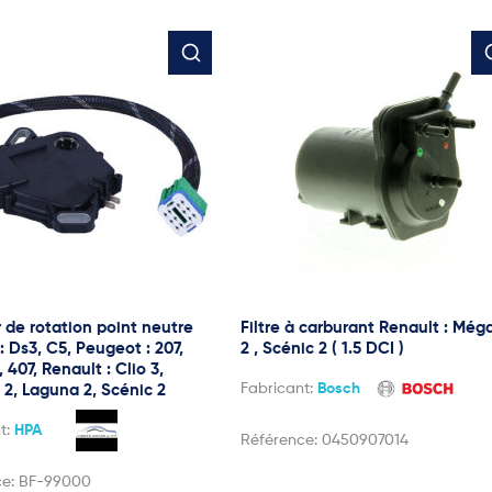
 de rotation point neutre
Filtre à carburant Renault : Még
: Ds3, C5, Peugeot : 207,
2 , Scénic 2 ( 1.5 DCI )
, 407, Renault : Clio 3,
Fabricant:
Bosch
2, Laguna 2, Scénic 2
t:
HPA
Référence:
0450907014
ce:
BF-99000