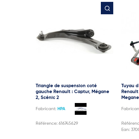
Triangle de suspension coté
Tuyau d
gauche Renault : Captur, Mégane
Renault
2, Scénic 2
Megane 2
Fabricant:
HPA
Fabrican
Référence:
616745629
Référen
Ean:
370