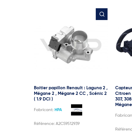
Boitier papillon Renault : Laguna 2 ,
Capteur
Mégane 2 , Mégane 2 CC , Scénic 2
Citroen 
( 1.9 DCI )
307, 308
Mégane 
Fabricant:
HPA
Fabrican
Référence:
A2C59512939
Référen