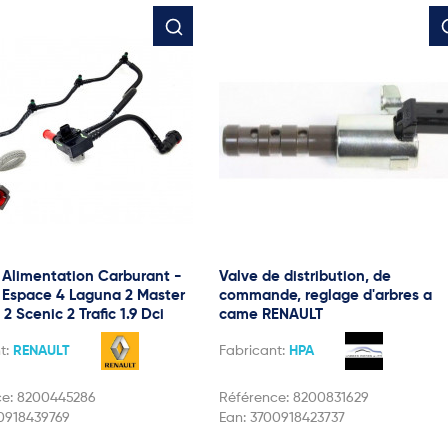
 Alimentation Carburant -
Valve de distribution, de
 Espace 4 Laguna 2 Master
commande, reglage d'arbres a
 Scenic 2 Trafic 1.9 Dci
came RENAULT
t:
RENAULT
Fabricant:
HPA
ce:
8200445286
Référence:
8200831629
0918439769
Ean:
3700918423737