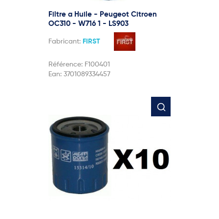
Filtre a Huile - Peugeot Citroen
OC310 - W716 1 - LS903
Fabricant:
FIRST
Référence:
F100401
Ean:
3701089334457