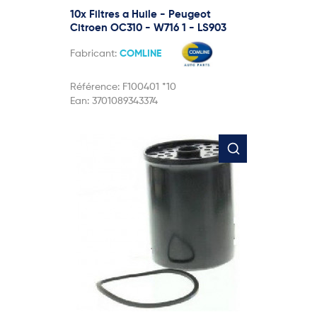
10x Filtres a Huile - Peugeot
Citroen OC310 - W716 1 - LS903
Fabricant:
COMLINE
Référence:
F100401 *10
Ean:
3701089343374