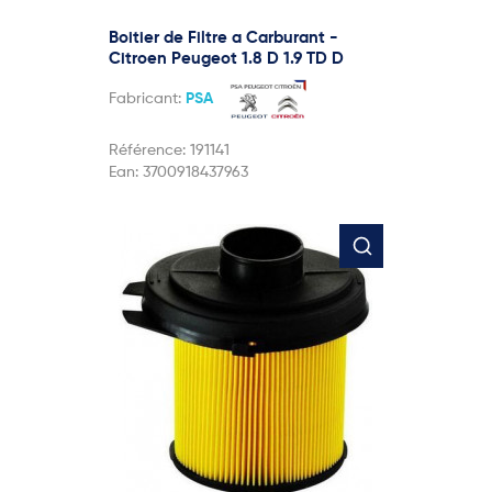
Boitier de Filtre a Carburant -
Citroen Peugeot 1.8 D 1.9 TD D
Fabricant:
PSA
Référence:
191141
Ean:
3700918437963