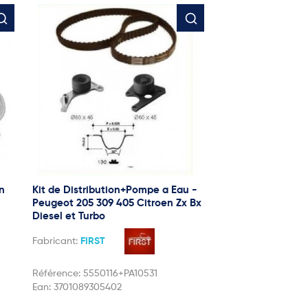
en
Kit de Distribution+Pompe a Eau -
Peugeot 205 309 405 Citroen Zx Bx
Diesel et Turbo
Fabricant:
FIRST
Référence:
5550116+PA10531
Ean:
3701089305402