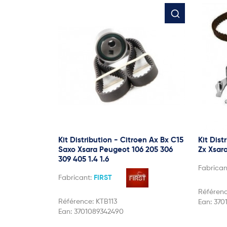
Kit Distribution - Citroen Ax Bx C15
Kit Dist
Saxo Xsara Peugeot 106 205 306
Zx Xsar
309 405 1.4 1.6
Fabrican
Fabricant:
FIRST
Référen
Référence:
KTB113
Ean:
370
Ean:
3701089342490