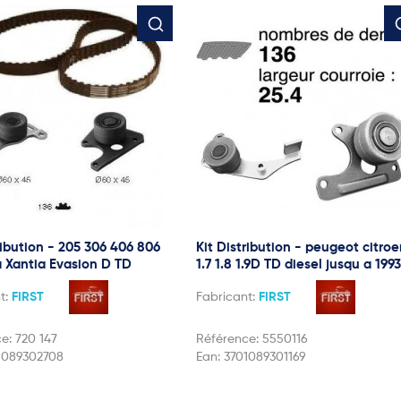
ribution - 205 306 406 806
Kit Distribution - peugeot citro
a Xantia Evasion D TD
1.7 1.8 1.9D TD diesel jusqu a 1993
t:
FIRST
Fabricant:
FIRST
ce:
720 147
Référence:
5550116
1089302708
Ean:
3701089301169